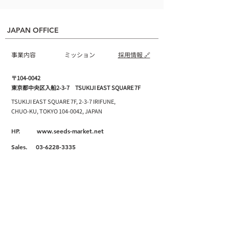
JAPAN OFFICE
事業内容
ミッション
採用情報 🔗
〒
104-0042
東京都中央区入船2-3-7 TSUKIJI EAST SQUARE 7F
TSUKIJI EAST SQUARE 7F, 2-3-7 IRIFUNE,
CHUO-KU, TOKYO
104-0042
, JAPAN
HP. www.seeds-market.net
Sales.
03-6228-3335
PR.
03-5050-2140
Email.
info@seedsmarket.net
Group Company
TBS HOLDINGS, INC.