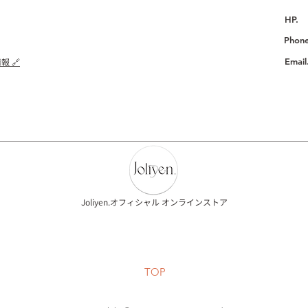
H
Phon
報 🔗
Ema
Joliyen.オフィシャル オンラインストア
TOP