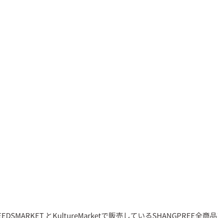
 SEEDSMARKET とKultureMarketで販売しているSHANGPREE