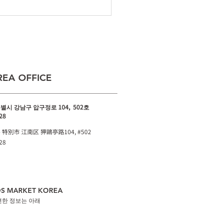
ING SPRING」を開催｜
山 蔦屋書店で韓国ブラン
集結
EA OFFICE
별시 강남구 압구정로 104, 502호
28​
 特別市 江南区 狎鷗亭路104, #502
28
DS MARKET KOREA
련한 정보는 아래