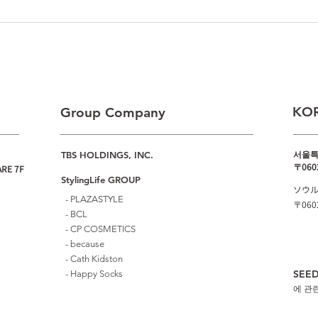
韓国ヘアケアブランド
「SW
「UNOVE」のラッピングバス
代官
ツアーをトータルプロデュー
ドが
ス。
KOR
Group Company
서울특
TBS HOLDINGS, INC.
​〒060
RE 7F
StylingLife GROUP
ソウル
- PLAZASTYLE
​〒060
- BCL
- CP COSMETICS
- because
- Cath Kidston
SEE
-
Happy Socks
에 관